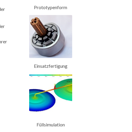
Prototypenform
der
der
hrer
Einsatzfertigung
Füllsimulation