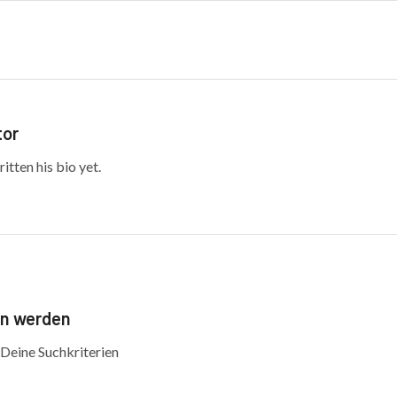
tor
itten his bio yet.
en werden
 Deine Suchkriterien