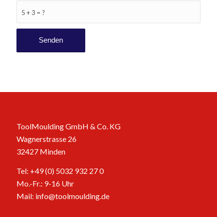
5 + 3 = ?
ToolMoulding GmbH & Co. KG
Wagnerstrasse 26
32427 Minden
Tel: +49 (0) 5032 932 27 0
Mo.-Fr.: 9-16 Uhr
Mail:
info@toolmoulding.de